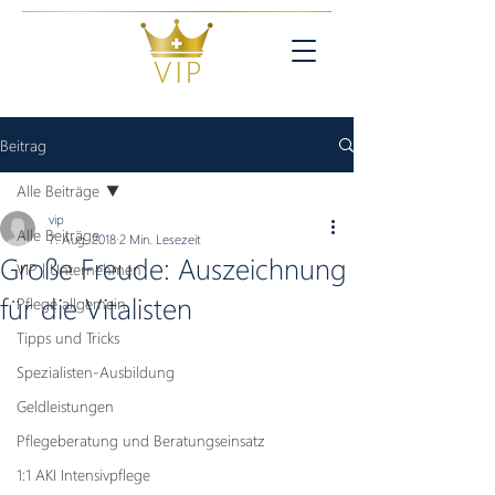
Beitrag
Alle Beiträge
vip
Alle Beiträge
7. Aug. 2018
2 Min. Lesezeit
Große Freude: Auszeichnung
VIP | Unternehmen
für die Vitalisten
Pflege allgemein
Tipps und Tricks
Spezialisten-Ausbildung
Geldleistungen
Pflegeberatung und Beratungseinsatz
1:1 AKI Intensivpflege