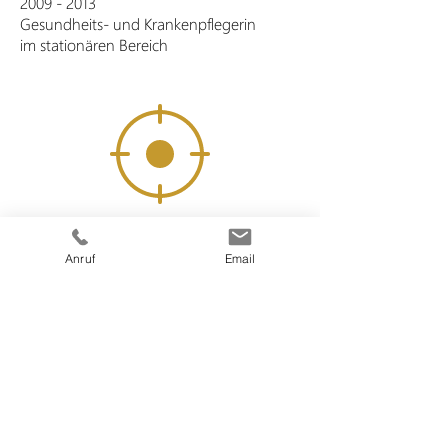
2009 - 2013
Gesundheits- und Krankenpflegerin
im stationären Bereich
Schwerpunkte
Anruf
Email
Teamführung
e-Learning Online-Dokumentation
Einführung von Pilotkonzepten