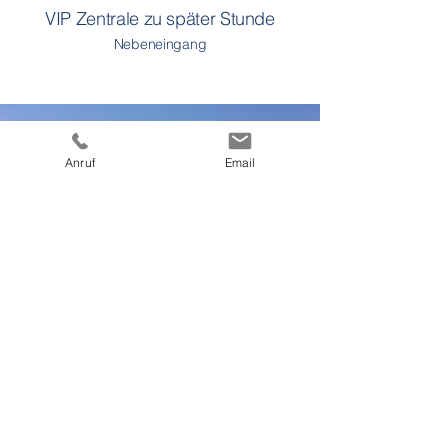
VIP Zentrale zu später Stunde
Nebeneingang
Anruf
Email
UNSERE GESCHICHTE
Im Jahr 2016 beginnt die Geschichte der
Vitalisten. Es war eine Zeit, die heute für
Klienten und Mitarbeitende kaum mehr
vorstellbar ist. Die Außerklinische
Intensivpflege explodierte förmlich. Dank des
medizinischen Fortschritts stieg die