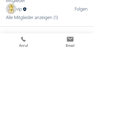
Mitglieder
vip
Folgen
Alle Mitglieder anzeigen (1)
Anruf
Email
Die verwendeten Icon stammen mit freundlicher Genehmigung von
www.icon8.com
0209 95907815
info@vip-vitalisten.de
Impressum