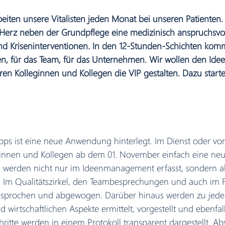
iten unsere Vitalisten jeden Monat bei unseren Patienten. 
 Herz neben der Grundpflege eine medizinisch anspruchsvol
d Kriseninterventionen. In den 12-Stunden-Schichten komm
ten, für das Team, für das Unternehmen. Wir wollen den Id
en Kolleginnen und Kollegen die VIP gestalten. Dazu start
pps ist eine neue Anwendung hinterlegt. Im Dienst oder vo
innen und Kollegen ab dem 01. November einfach eine neu
n werden nicht nur im Ideenmanagement erfasst, sondern a
et. Im Qualitätszirkel, den Teambesprechungen und auch im 
sprochen und abgewogen. Darüber hinaus werden zu jeder
d wirtschaftlichen Aspekte ermittelt, vorgestellt und ebenfall
hritte werden in einem Protokoll transparent dargestellt. Ab