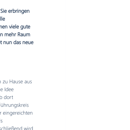
Sie erbringen 
le 
en viele gute 
een mehr Raum 
et nun das neue 
n zu Hause aus 
e Idee 
b dort 
Führungskreis 
 eingereichten 
s 
schließend wird 