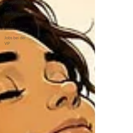
Pflegeberatung
und
Beratungseinsatz
1:1 AKI
Intensivpflege
Jobs bei der
VIP