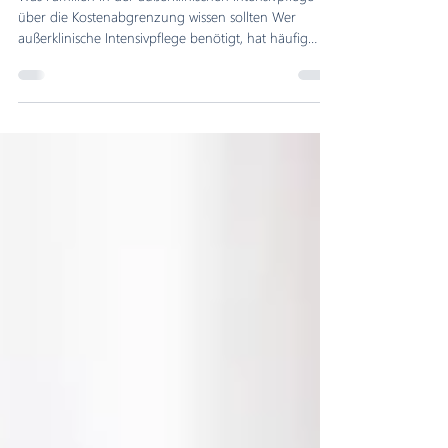
Kostenabgrenzungsrichtlinie in
der Intensivpflege reden
Was Familien in der außerklinischen Intensivpflege
über die Kostenabgrenzung wissen sollten Wer
außerklinische Intensivpflege benötigt, hat häufig
einen enormen Versorgungsbedarf. Bei einer 24-
Stunden-Versorgung ist rund um die Uhr eine
Pflegefachkraft anwesend. Deshalb liegt eine
Annahme zunächst nahe: Wenn die Krankenkasse
eine 24-Stunden-Intensivpflege genehmigt, bezahlt
sie auch die gesamten 24 Stunden. So einfach ist es
leider nicht. Denn bei einem pflegebedürftigen Mens