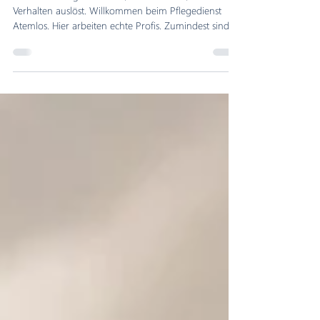
...sondern Pflegefachkräfte, die verstehen, was ihr
Verhalten auslöst. Willkommen beim Pflegedienst
Atemlos. Hier arbeiten echte Profis. Zumindest sind
sie davon ziemlich überzeugt. Sie haben Erfahrung,
eine examinierte Ausbildung, schon schwierigere
Situationen erlebt – und wenn es darauf ankommt,
retten sie vermutlich auch noch kurz die Welt. Das
Problem ist nur: Außerklinische Intensivpflege findet
nicht im Superheldenfilm statt. Sie findet im
Wohnzimmer eines anderen Mens