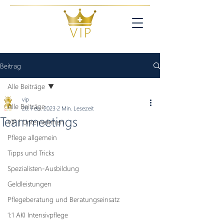
Beitrag
Alle Beiträge
vip
Alle Beiträge
20. Feb. 2023
2 Min. Lesezeit
Teammeetings
VIP | Unternehmen
Pflege allgemein
Tipps und Tricks
Spezialisten-Ausbildung
Geldleistungen
Pflegeberatung und Beratungseinsatz
1:1 AKI Intensivpflege