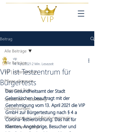
Beitrag
Alle Beiträge
vip
Alle Beiträge
14. Apr. 2021
2 Min. Lesezeit
VIP ist Testzentrum für
VIP | Unternehmen
Bürgertests
Pflege allgemein
Tipps und Tricks
Das Gesundheitsamt der Stadt 
Gelsenkirchen beauftragt mit der 
Spezialisten-Ausbildung
Genehmigung vom 13. April 2021 die VIP 
Geldleistungen
GmbH zur Bürgertestung nach § 4 a 
Pflegeberatung und Beratungseinsatz
Corona-Testverordnung. Das hat für 
Klienten, Angehörige, Besucher und 
1:1 AKI Intensivpflege