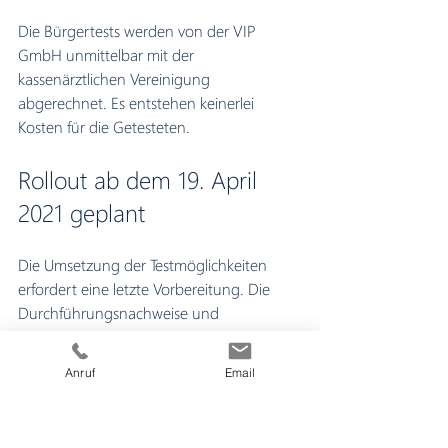
Die Bürgertests werden von der VIP 
GmbH unmittelbar mit der 
kassenärztlichen Vereinigung 
abgerechnet. Es entstehen keinerlei 
Kosten für die Getesteten. 
Rollout ab dem 19. April 
2021 geplant
Die Umsetzung der Testmöglichkeiten 
erfordert eine letzte Vorbereitung. Die 
Durchführungsnachweise und 
Bescheinigungsvordrucke müssen in die 
jeweiligen Versorgungen geliefert werden 
Anruf
Email
und die Meldekette wird abschließend 
organisiert. Die offensive Möglichkeit der 
Bürgertestung durch die VIP GmbH soll 