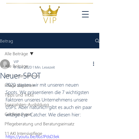
Beitrag
Alle Beiträge
VIP
Alle Beiträge
9. Jan. 2020
1 Min. Lesezeit
Neuer SPOT
VIP | Unternehmen
2020 starten wir mit unseren neuen 
Pflege allgemein
Spots. Wir präsentieren die 7 wichtigsten 
Tipps und Tricks
Faktoren unseres Unternehmens unsere 
Spezialisten-Ausbildung
USPs. Aber natürlich gibt es auch ein paar 
Geldleistungen
witzige Eye-Catcher. Wie diesen hier:
Pflegeberatung und Beratungseinsatz
1:1 AKI Intensivpflege
https://youtu.be/6us1PdsD3ek